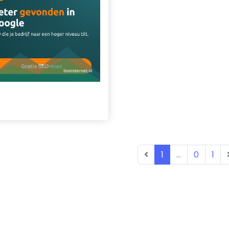
1
...
0
1