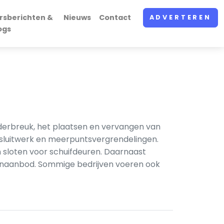
rsberichten &
Nieuws
Contact
ADVERTEREN
ogs
nderbreuk, het plaatsen en vervangen van
n sluitwerk en meerpuntsvergrendelingen.
n sloten voor schuifdeuren. Daarnaast
stenaanbod. Sommige bedrijven voeren ook