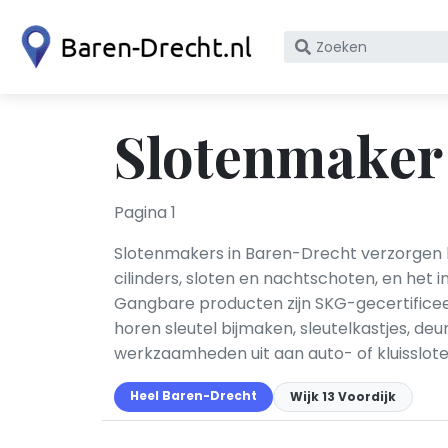
Zoek
op
bedrijfsnaam
of
Slotenmaker
KvK
nummer
Pagina 1
Slotenmakers in Baren-Drecht verzorgen he
cilinders, sloten en nachtschoten, en het
Gangbare producten zijn SKG-gecertificeer
horen sleutel bijmaken, sleutelkastjes, d
werkzaamheden uit aan auto- of kluis­slot
Heel Baren-Drecht
Wijk 13 Voordijk