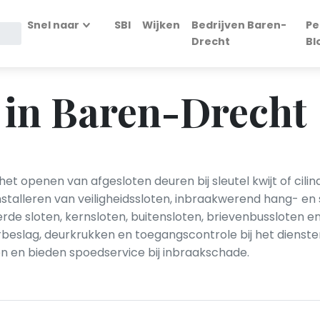
Snel naar
SBI
Wijken
Bedrijven Baren-
Pe
Drecht
Bl
 in Baren-Drecht
t openen van afgesloten deuren bij sleutel kwijt of cili
 installeren van veiligheidssloten, inbraakwerend hang- e
de sloten, kernsloten, buitensloten, brievenbussloten e
eurbeslag, deurkrukken en toegangscontrole bij het dien
en en bieden spoedservice bij inbraakschade.