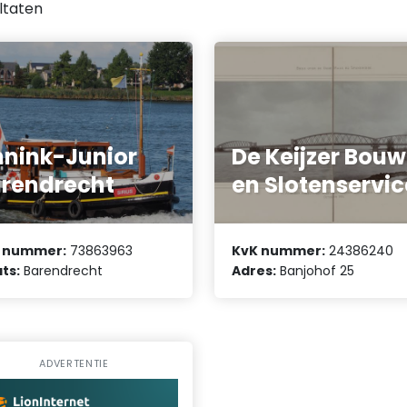
ltaten
nink-Junior
De Keijzer Bou
rendrecht
en Slotenservic
 nummer:
73863963
KvK nummer:
24386240
ts:
Barendrecht
Adres:
Banjohof 25
ADVERTENTIE