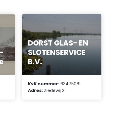
DORST GLAS- EN
w-
SLOTENSERVICE
e
B.V.
KvK nummer:
63475081
Adres:
Ziedewij 21