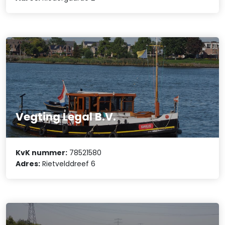
Vegting Legal B.V.
KvK nummer:
78521580
Adres:
Rietvelddreef 6