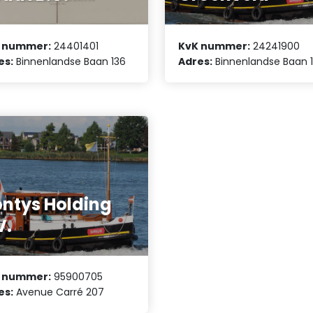
 nummer:
24401401
KvK nummer:
24241900
es:
Binnenlandse Baan 136
Adres:
Binnenlandse Baan 
ntys Holding
V.
 nummer:
95900705
es:
Avenue Carré 207