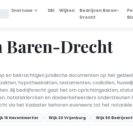
Snel naar
SBI
Wijken
Bedrijven Baren-
Pe
Drecht
Bl
n Baren-Drecht
 op en bekrachtigen juridische documenten op het gebied
pakten, hypotheekakten, testamenten, codicillen, huweli
n. Bij bedrijfsrecht gaat het om oprichtingsakten, st
n, notarisklercken en dossierbeheerders ondersteunen h
ht via het Kadaster behoren eveneens tot het notariële
jk 16 Havenkwartier
Wijk 20 Vrijenburg
Wijk 50 Bedrijven