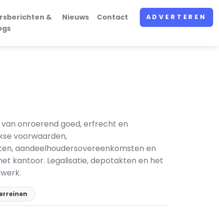
rsberichten &
Nieuws
Contact
ADVERTEREN
ogs
 van onroerend goed, erfrecht en
jkse voorwaarden,
atuten, aandeelhoudersovereenkomsten en
et kantoor. Legalisatie, depotakten en het
 werk.
terreinen