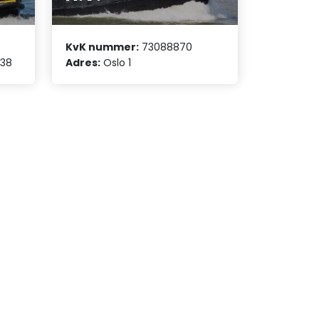
KvK nummer:
73088870
138
Adres:
Oslo 1