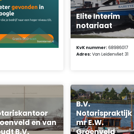
Elite Interim
notariaat
KvK nummer:
68986017
Adres:
Van Leidenvliet 31
B.V.
tariskantoor
Notarispraktijk
oenveld en van
mr E.W.
udt B.V.
Groenveld