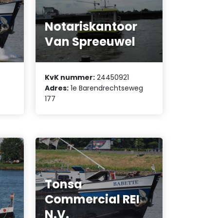
Notariskantoor
Van Spreeuwel
KvK nummer:
24450921
Adres:
1e Barendrechtseweg
177
Tonsa
Commercial REI
N.V.