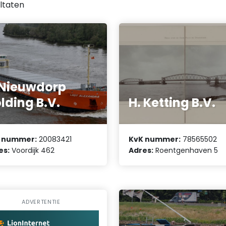
ltaten
 Nieuwdorp
lding B.V.
H. Ketting B.V.
 nummer:
20083421
KvK nummer:
78565502
es:
Voordijk 462
Adres:
Roentgenhaven 5
ADVERTENTIE