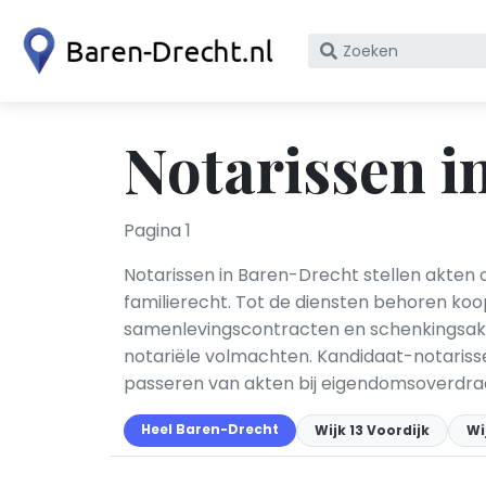
Zoek
op
bedrijfsnaam
of
Notarissen i
KvK
nummer
Pagina 1
Notarissen in Baren-Drecht stellen akten
familierecht. Tot de diensten behoren koo
samenlevingscontracten en schenkingsakte
notariële volmachten. Kandidaat-notarisse
passeren van akten bij eigendomsoverdrac
Heel Baren-Drecht
Wijk 13 Voordijk
Wi