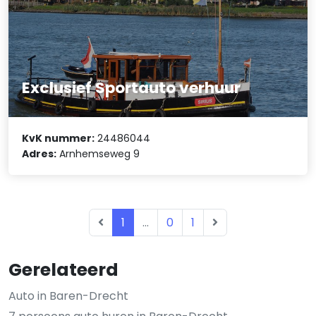
Exclusief Sportauto verhuur
KvK nummer:
24486044
Adres:
Arnhemseweg 9
1
...
0
1
Gerelateerd
Auto in Baren-Drecht