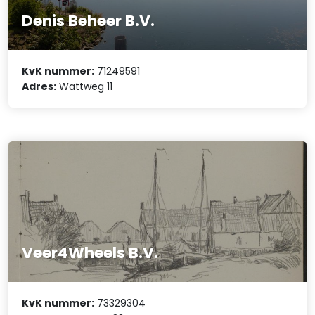
Denis Beheer B.V.
KvK nummer:
71249591
Adres:
Wattweg 11
Veer4Wheels B.V.
KvK nummer:
73329304