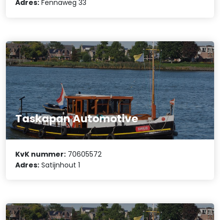
Adres:
Fennaweg 33
Taskapan Automotive
KvK nummer:
70605572
Adres:
Satijnhout 1