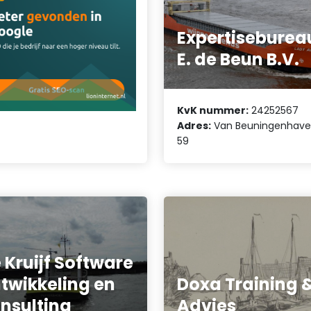
Expertiseburea
E. de Beun B.V.
KvK nummer:
24252567
Adres:
Van Beuningenhav
59
 Kruijf Software
twikkeling en
Doxa Training 
nsulting
Advies