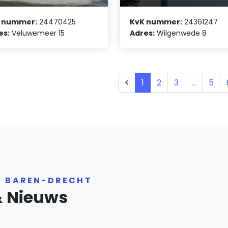
 nummer:
24470425
KvK nummer:
24361247
es:
Veluwemeer 15
Adres:
Wilgenwede 8
1
2
3
...
5
R BAREN-DRECHT
& Nieuws