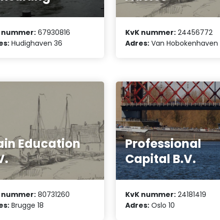
 nummer:
67930816
KvK nummer:
24456772
es:
Hudighaven 36
Adres:
Van Hobokenhaven 
in Education
Professional
V.
Capital B.V.
 nummer:
80731260
KvK nummer:
24181419
es:
Brugge 18
Adres:
Oslo 10