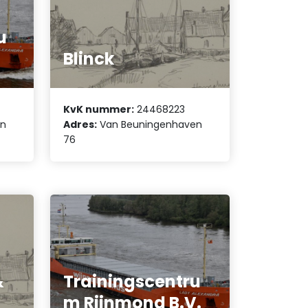
u
Blinck
KvK nummer:
24468223
en
Adres:
Van Beuningenhaven
76
&
Trainingscentru
m Rijnmond B.V.