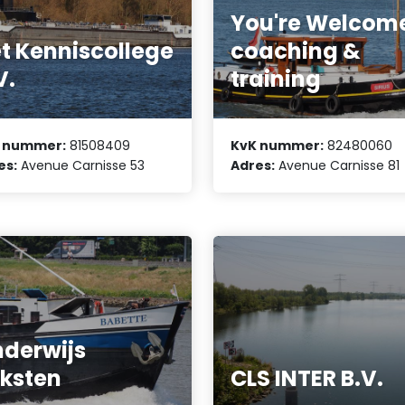
You're Welcom
t Kenniscollege
coaching &
V.
training
 nummer:
81508409
KvK nummer:
82480060
es:
Avenue Carnisse 53
Adres:
Avenue Carnisse 81
derwijs
ksten
CLS INTER B.V.