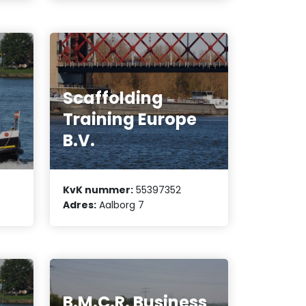
Scaffolding
Training Europe
B.V.
KvK nummer:
55397352
Adres:
Aalborg 7
B.M.C.R. Business