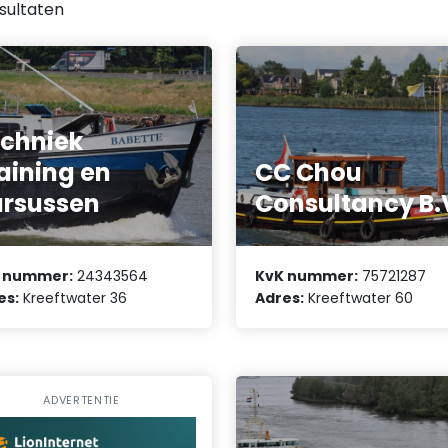
sultaten
chniek
aining en
CC Chou
rsussen
Consultancy B.
 nummer:
24343564
KvK nummer:
75721287
es:
Kreeftwater 36
Adres:
Kreeftwater 60
ADVERTENTIE