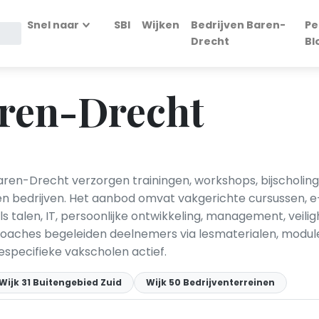
Snel naar
SBI
Wijken
Bedrijven Baren-
Pe
Drecht
Bl
aren-Drecht
Baren-Drecht verzorgen trainingen, workshops, bijscholin
 en bedrijven. Het aanbod omvat vakgerichte cursussen, e-
s talen, IT, persoonlijke ontwikkeling, management, veilig
coaches begeleiden deelnemers via lesmaterialen, module
specifieke vakscholen actief.
Wijk 31 Buitengebied Zuid
Wijk 50 Bedrijventerreinen