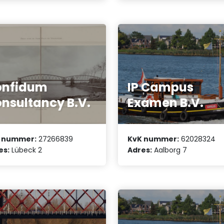
onfidum
IP Campus
nsultancy B.V.
Examen B.V.
 nummer:
27266839
KvK nummer:
62028324
es:
Lübeck 2
Adres:
Aalborg 7