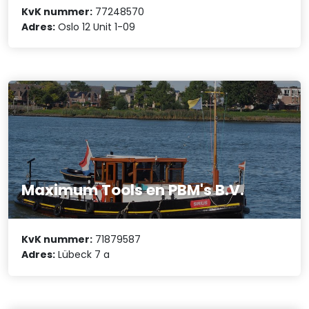
KvK nummer:
77248570
Adres:
Oslo 12 Unit 1-09
Maximum Tools en PBM's B.V.
KvK nummer:
71879587
Adres:
Lübeck 7 a