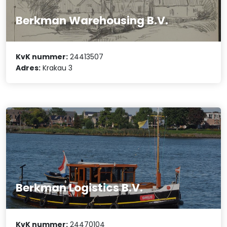
Berkman Warehousing B.V.
KvK nummer:
24413507
Adres:
Krakau 3
Berkman Logistics B.V.
KvK nummer:
24470104