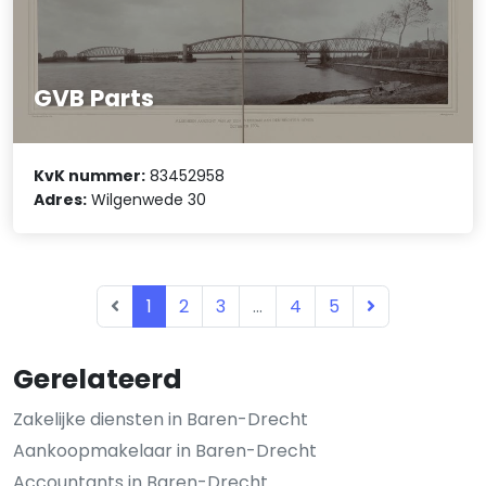
GVB Parts
KvK nummer:
83452958
Adres:
Wilgenwede 30
1
2
3
...
4
5
Gerelateerd
Zakelijke diensten in Baren-Drecht
Aankoopmakelaar in Baren-Drecht
Accountants in Baren-Drecht