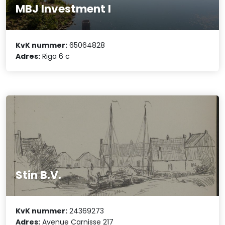
MBJ Investment I
KvK nummer:
65064828
Adres:
Riga 6 c
Stin B.V.
KvK nummer:
24369273
Adres:
Avenue Carnisse 217