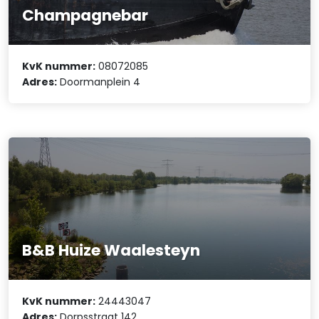
Champagnebar
KvK nummer:
08072085
Adres:
Doormanplein 4
B&B Huize Waalesteyn
KvK nummer:
24443047
Adres:
Dorpsstraat 142