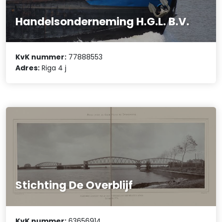
Handelsonderneming H.G.L. B.V.
KvK nummer:
77888553
Adres:
Riga 4 j
Stichting De Overblijf
KvK nummer:
63656914