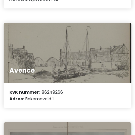
Avence
KvK nummer:
86249266
Adres:
Bakemaveld 1