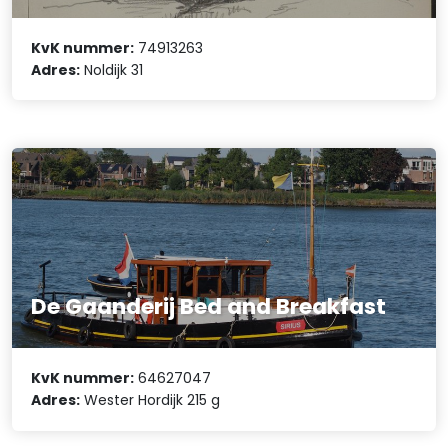
KvK nummer:
74913263
Adres:
Noldijk 31
De Gaanderij Bed and Breakfast
KvK nummer:
64627047
Adres:
Wester Hordijk 215 g