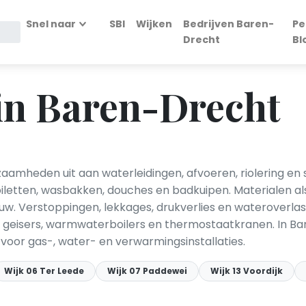
Snel naar
SBI
Wijken
Bedrijven Baren-
Pe
Drecht
Bl
in Baren-Drecht
amheden uit aan waterleidingen, afvoeren, riolering en 
iletten, wasbakken, douches en badkuipen. Materialen als
uw. Verstoppingen, lekkages, drukverlies en wateroverla
 geisers, warmwaterboilers en thermostaatkranen. In Baren
 voor gas-, water- en verwarmingsinstallaties.
Wijk 06 Ter Leede
Wijk 07 Paddewei
Wijk 13 Voordijk