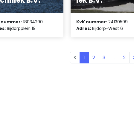
chniek B.V.
iek B.V.
 nummer:
18034290
KvK nummer:
24130599
es:
Bijdorpplein 19
Adres:
Bijdorp-West 6
1
2
3
...
2