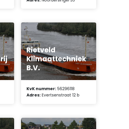
Rietveld
rij
Klimaattechniek
B.V.
KvK nummer:
56296118
Adres:
Evertsenstraat 12 b