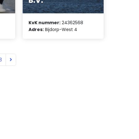
B.V.
KvK nummer:
24362568
Adres:
Bijdorp-West 4
3