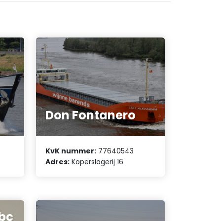
Don Fontanero
KvK nummer:
77640543
Adres:
Koperslagerij 16
bc