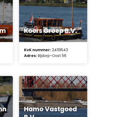
am
Koers Groep B.V.
KvK nummer:
24119543
Adres:
Bijdorp-Oost 56
hn
Hamo Vastgoed