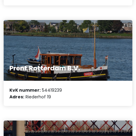
Prent Rotterdam B.V.
KvK nummer:
54419239
Adres:
Riederhof 19