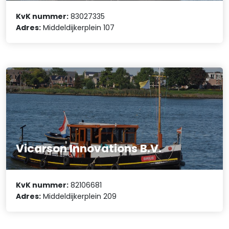
KvK nummer:
83027335
Adres:
Middeldijkerplein 107
Vicarson Innovations B.V.
KvK nummer:
82106681
Adres:
Middeldijkerplein 209