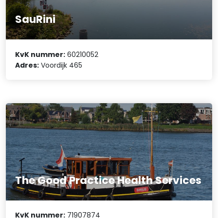
SauRini
KvK nummer:
60210052
Adres:
Voordijk 465
The Good Practice Health Services
KvK nummer:
71907874