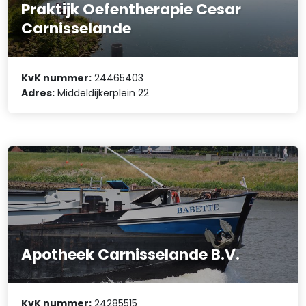
Praktijk Oefentherapie Cesar
Carnisselande
KvK nummer:
24465403
Adres:
Middeldijkerplein 22
Apotheek Carnisselande B.V.
KvK nummer:
24285515