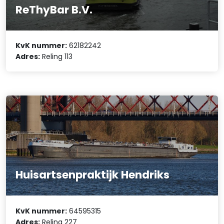
ReThyBar B.V.
KvK nummer:
62182242
Adres:
Reling 113
Huisartsenpraktijk Hendriks
KvK nummer:
64595315
Adres:
Reling 227