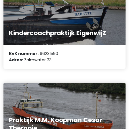
Kindercoachpraktijk EigenwijZ
KvK nummer:
66231590
Adres:
Zalmwater 23
Praktijk M.M. Koopman Cesar
Therapie