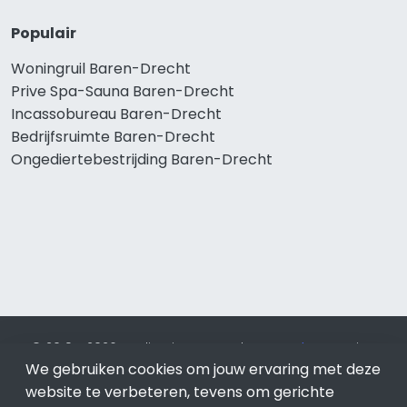
Populair
Woningruil Baren-Drecht
Prive Spa-Sauna Baren-Drecht
Incassobureau Baren-Drecht
Bedrijfsruimte Baren-Drecht
Ongediertebestrijding Baren-Drecht
© 2019 - 2026 Realisatie en SEO door
SEO-bureau
Lion
We gebruiken cookies om jouw ervaring met deze
Internet. Betaal alleen voor bewezen resultaten?
SEO
optimalisatie No Cure No Pay
.
Baren-Drecht
is onderdeel
website te verbeteren, tevens om gerichte