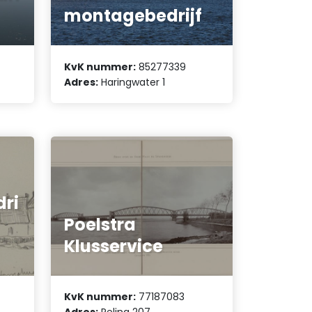
montagebedrijf
KvK nummer:
85277339
Adres:
Haringwater 1
ri
Poelstra
Klusservice
KvK nummer:
77187083
0
Adres:
Reling 207