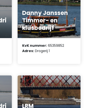
Danny Janssen
ri
Timmer- en
klusbedrijf
KvK nummer:
65359852
Adres:
Drogerij 1
ri
LRM