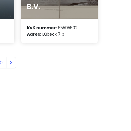
B.V.
KvK nummer:
55595502
Adres:
Lübeck 7 b
10