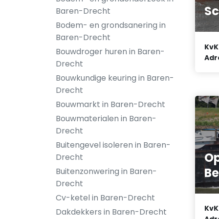
Sc
Baren-Drecht
Bodem- en grondsanering in
Baren-Drecht
KvK
Bouwdroger huren in Baren-
Adr
Drecht
Bouwkundige keuring in Baren-
Drecht
Bouwmarkt in Baren-Drecht
Bouwmaterialen in Baren-
Drecht
Buitengevel isoleren in Baren-
O
Drecht
Be
Buitenzonwering in Baren-
Drecht
Cv-ketel in Baren-Drecht
KvK
Dakdekkers in Baren-Drecht
Adr