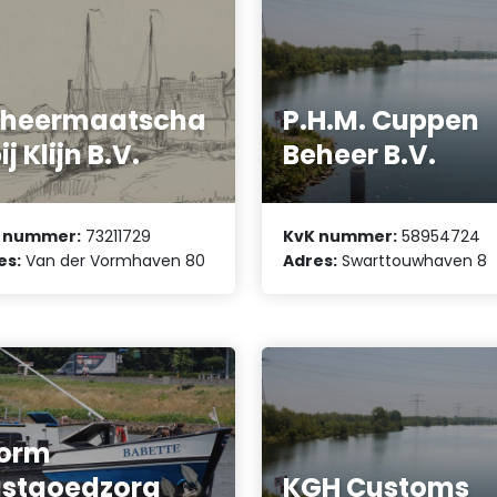
eheermaatscha
P.H.M. Cuppen
ij Klijn B.V.
Beheer B.V.
 nummer:
73211729
KvK nummer:
58954724
es:
Van der Vormhaven 80
Adres:
Swarttouwhaven 8
torm
stgoedzorg
KGH Customs