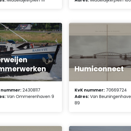
rweijen
immerwerken
Humiconnect
 nummer:
24308117
KvK nummer:
70669724
es:
Van Ommerenhaven 9
Adres:
Van Beuningenhav
89