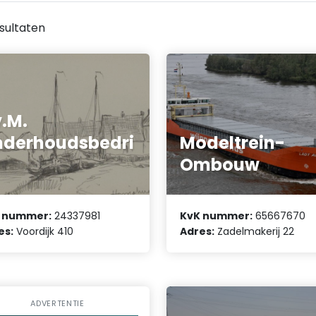
sultaten
v.M.
derhoudsbedri
Modeltrein-
Ombouw
 nummer:
24337981
KvK nummer:
65667670
es:
Voordijk 410
Adres:
Zadelmakerij 22
ADVERTENTIE