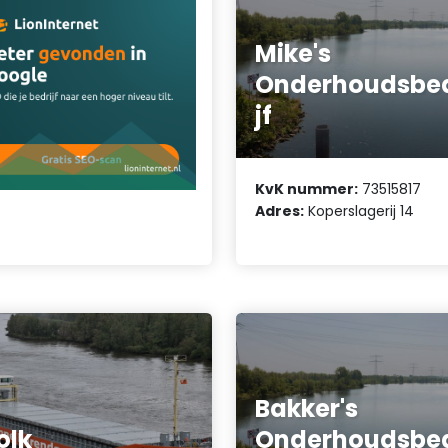
Mike's
Onderhoudsbed
jf
KvK nummer:
73515817
Adres:
Koperslagerij 14
Bakker's
olk
Onderhoudsbed