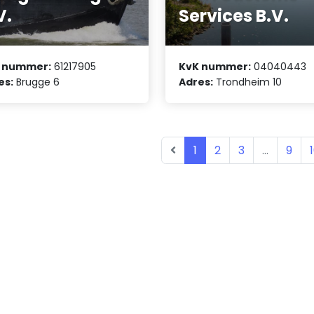
V.
Services B.V.
 nummer:
61217905
KvK nummer:
04040443
es:
Brugge 6
Adres:
Trondheim 10
1
2
3
...
9