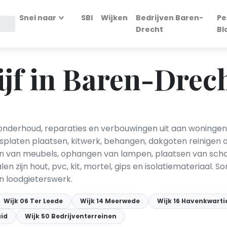
Snel naar
SBI
Wijken
Bedrijven Baren-
Pe
Drecht
Bl
jf in Baren-Drec
onderhoud, reparaties en verbouwingen uit aan woningen
psplaten plaatsen, kitwerk, behangen, dakgoten reinigen 
van meubels, ophangen van lampen, plaatsen van schap
en zijn hout, pvc, kit, mortel, gips en isolatiemateriaa
 loodgieterswerk.
Wijk 06 Ter Leede
Wijk 14 Meerwede
Wijk 16 Havenkwarti
uid
Wijk 50 Bedrijventerreinen