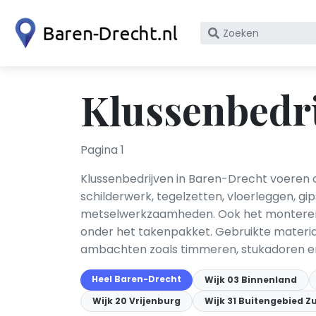
Zoek
op
bedrijfsnaam
of
Klussenbedri
KvK
nummer
Pagina 1
Klussenbedrijven in Baren-Drecht voeren 
schilderwerk, tegelzetten, vloerleggen, gi
metselwerkzaamheden. Ook het monteren 
onder het takenpakket. Gebruikte material
ambachten zoals timmeren, stukadoren en
Heel Baren-Drecht
Wijk 03 Binnenland
Wijk 20 Vrijenburg
Wijk 31 Buitengebied Z