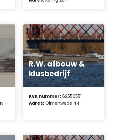
R.W. afbouw &
klusbedrijf
KvK nummer:
62550551
en
Adres:
Olmenwede 44