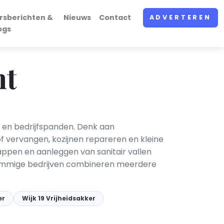
rsberichten &
Nieuws
Contact
ADVERTEREN
ogs
ht
 en bedrijfspanden. Denk aan
of vervangen, kozijnen repareren en kleine
pen en aanleggen van sanitair vallen
l. Sommige bedrijven combineren meerdere
er
Wijk 19 Vrijheidsakker