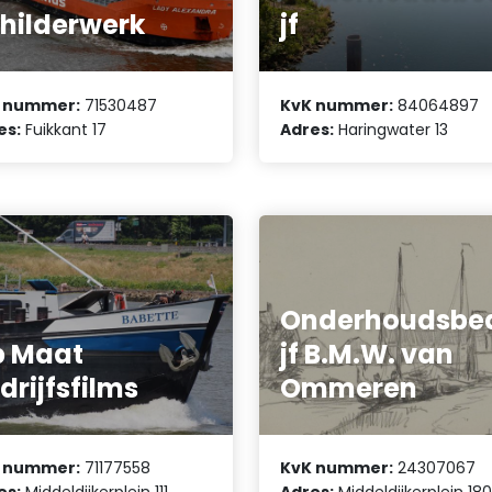
hilderwerk
jf
 nummer:
71530487
KvK nummer:
84064897
es:
Fuikkant 17
Adres:
Haringwater 13
Onderhoudsbed
p Maat
jf B.M.W. van
drijfsfilms
Ommeren
 nummer:
71177558
KvK nummer:
24307067
es:
Middeldijkerplein 111
Adres:
Middeldijkerplein 18