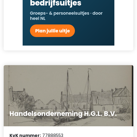
Handelsonderneming H.G.L. B.V.
KvK nummer:
77888553