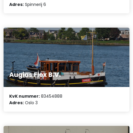
Adres:
Spinnerij 6
Augias Flex B.V.
KvK nummer:
83454888
Adres:
Oslo 3