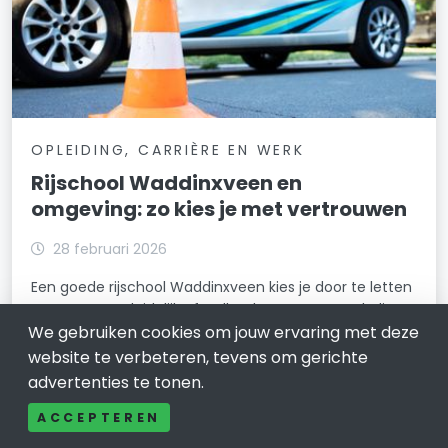
OPLEIDING, CARRIÈRE EN WERK
Rijschool Waddinxveen en
omgeving: zo kies je met vertrouwen
28 februari 2026
Een goede rijschool Waddinxveen kies je door te letten
op structuur, duidelijke feedback en een aanpak die
We gebruiken cookies om jouw ervaring met deze
past bij jouw tempo. Als dat klopt, leer je rustiger, maak
je sneller progressie en ga je met meer zekerheid
website te verbeteren, tevens om gerichte
richting je examen.
advertenties te tonen.
LEES VERDER
ACCEPTEREN