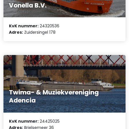
Vonella B.V.
KvK nummer:
24320536
Adres:
Zuidersingel 178
Twima- & Muziekvereniging
Adencia
KvK nummer:
24425025
Adres:
Brielsemeer 36