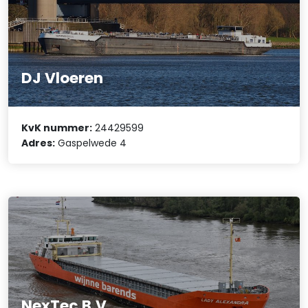
DJ Vloeren
KvK nummer:
24429599
Adres:
Gaspelwede 4
NexTec B.V.