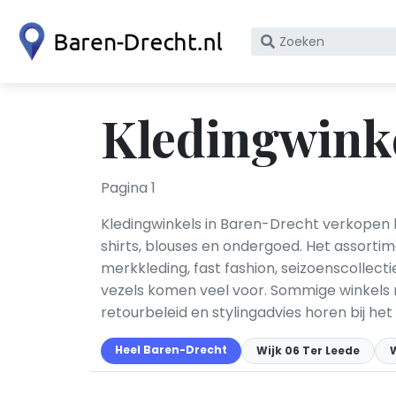
Zoek
op
bedrijfsnaam
of
Kledingwink
KvK
nummer
Pagina 1
Kledingwinkels in Baren-Drecht verkopen h
shirts, blouses en ondergoed. Het assorti
merkkleding, fast fashion, seizoenscollect
vezels komen veel voor. Sommige winkels r
retourbeleid en stylingadvies horen bij he
Heel Baren-Drecht
Wijk 06 Ter Leede
W