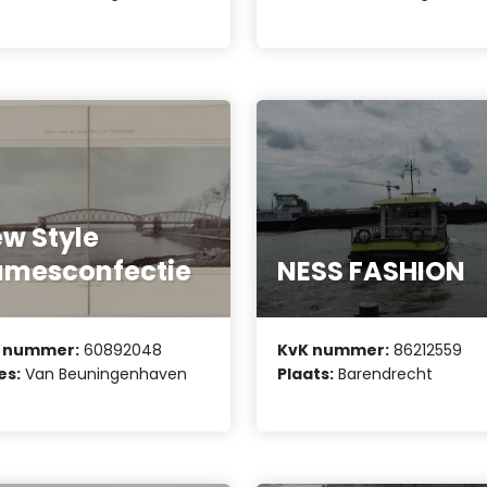
w Style
mesconfectie
NESS FASHION
 nummer:
60892048
KvK nummer:
86212559
es:
Van Beuningenhaven
Plaats:
Barendrecht