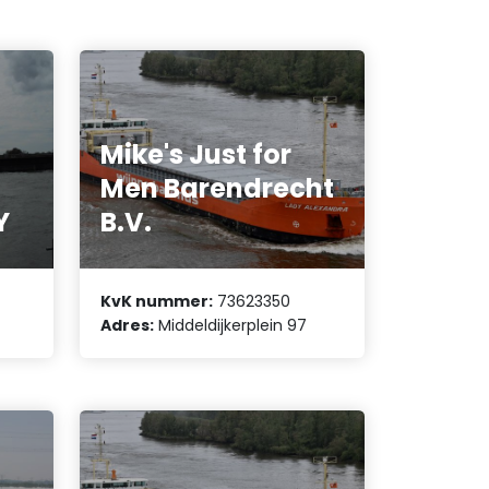
Mike's Just for
Men Barendrecht
Y
B.V.
KvK nummer:
73623350
Adres:
Middeldijkerplein 97