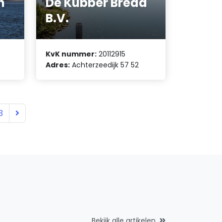
n
De Kubber Breda
B.V.
KvK nummer:
20112915
Adres:
Achterzeedijk 57 52
3
Bekijk alle artikelen