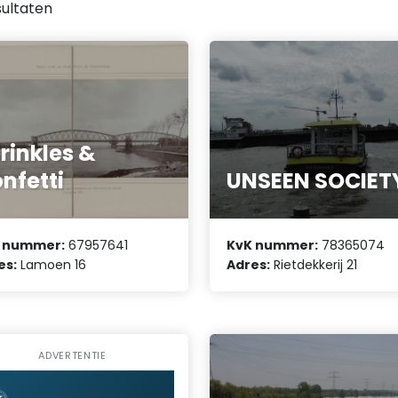
ultaten
rinkles &
nfetti
UNSEEN SOCIET
 nummer:
67957641
KvK nummer:
78365074
es:
Lamoen 16
Adres:
Rietdekkerij 21
ADVERTENTIE