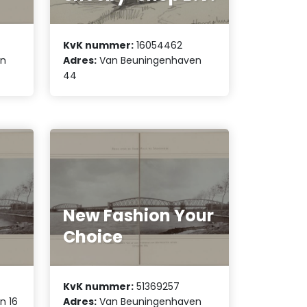
KvK nummer:
16054462
en
Adres:
Van Beuningenhaven
44
New Fashion Your
Choice
KvK nummer:
51369257
n 16
Adres:
Van Beuningenhaven