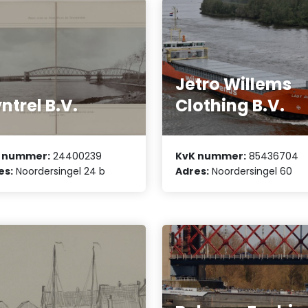
Jetro Willems
ntrel B.V.
Clothing B.V.
 nummer:
24400239
KvK nummer:
85436704
es:
Noordersingel 24 b
Adres:
Noordersingel 60