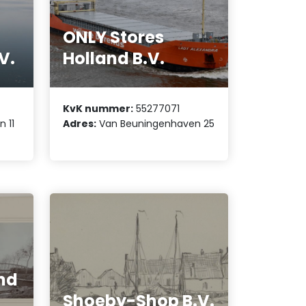
ONLY Stores
V.
Holland B.V.
KvK nummer:
55277071
 11
Adres:
Van Beuningenhaven 25
nd
Shoeby-Shop B.V.