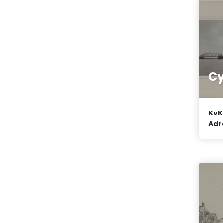
Cy
KvK
Adr