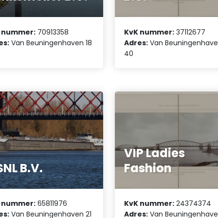
 nummer:
70913358
KvK nummer:
37112677
es:
Van Beuningenhaven 18
Adres:
Van Beuningenhav
40
VIP Ladies
NL B.V.
Fashion
 nummer:
65811976
KvK nummer:
24374374
es:
Van Beuningenhaven 21
Adres:
Van Beuningenhave