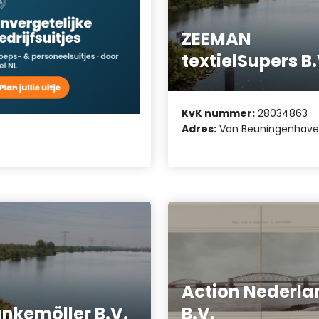
ZEEMAN
textielSupers B.
KvK nummer:
28034863
Adres:
Van Beuningenhaven
Action Nederla
nkemöller B.V.
B.V.