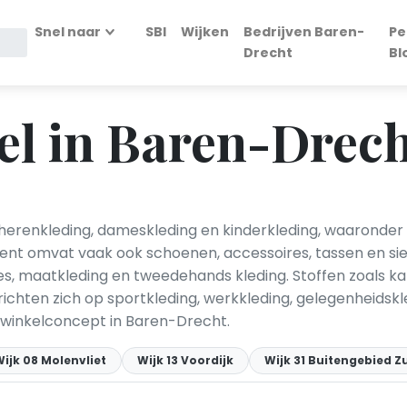
Snel naar
SBI
Wijken
Bedrijven Baren-
Pe
Drecht
Bl
el in Baren-Drec
erenkleding, dameskleding en kinderkleding, waaronder br
ment omvat vaak ook schoenen, accessoires, tassen en si
ies, maatkleding en tweedehands kleding. Stoffen zoals ka
ichten zich op sportkleding, werkkleding, gelegenheidsk
t winkelconcept in Baren-Drecht.
ijk 08 Molenvliet
Wijk 13 Voordijk
Wijk 31 Buitengebied Z