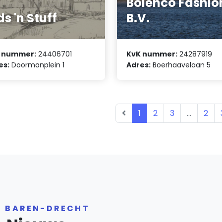
Bolenco Fashio
ds 'n Stuff
B.V.
 nummer:
24406701
KvK nummer:
24287919
es:
Doormanplein 1
Adres:
Boerhaavelaan 5
1
2
3
...
2
R BAREN-DRECHT