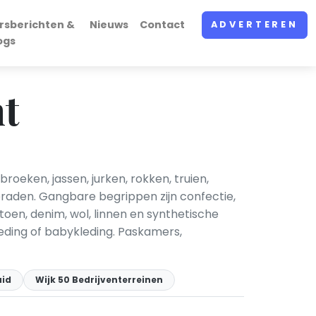
rsberichten &
Nieuws
Contact
ADVERTEREN
ogs
ht
oeken, jassen, jurken, rokken, truien,
eraden. Gangbare begrippen zijn confectie,
toen, denim, wol, linnen en synthetische
leding of babykleding. Paskamers,
uid
Wijk 50 Bedrijventerreinen