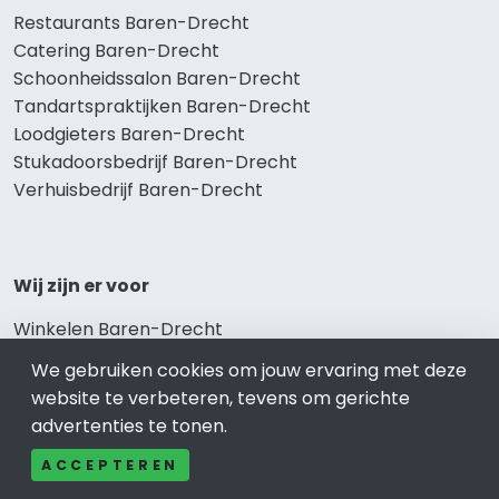
Restaurants Baren-Drecht
Catering Baren-Drecht
Schoonheidssalon Baren-Drecht
Tandartspraktijken Baren-Drecht
Loodgieters Baren-Drecht
Stukadoorsbedrijf Baren-Drecht
Verhuisbedrijf Baren-Drecht
Wij zijn er voor
Winkelen Baren-Drecht
Meubel-Woonwinkel Baren-Drecht
We gebruiken cookies om jouw ervaring met deze
Appartementen- en Kamerverhuur Baren-Drecht
website te verbeteren, tevens om gerichte
Camping Baren-Drecht
advertenties te tonen.
Overnachten Baren-Drecht
Vakantiehuis Baren-Drecht
ACCEPTEREN
Bungalowpark Baren-Drecht