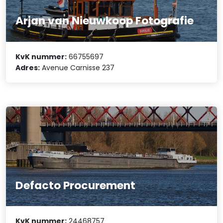
Arjan van Nieuwkoop Fotografie
KvK nummer:
66755697
Adres:
Avenue Carnisse 237
Defacto Procurement
KvK nummer:
24468757