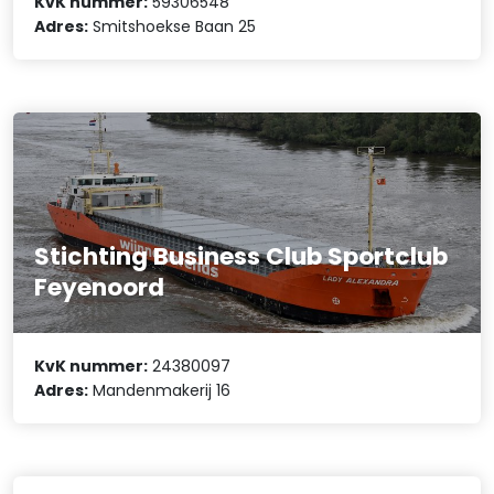
KvK nummer:
59306548
Adres:
Smitshoekse Baan 25
Stichting Business Club Sportclub
Feyenoord
KvK nummer:
24380097
Adres:
Mandenmakerij 16