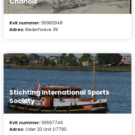
Charlois
KvK nummer:
55982948
Adres:
Riederhoeve 39
Stichting International Sports
Society
KvK nummer:
56597746
Adres:
Oder 20 Unit D7790