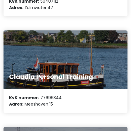
KvK nummer:
50407112
Adres:
Zalmwater 47
Claudia Personal Training
KvK nummer:
77696344
Adres:
Meeshaven 15