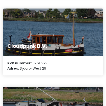
Cloudpunk B.V.
KvK nummer:
52120929
Adres:
Bijdorp-West 29