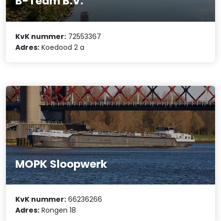
B-Team B.V.
KvK nummer:
72553367
Adres:
Koedood 2 a
MOPK Sloopwerk
KvK nummer:
66236266
Adres:
Rongen 18