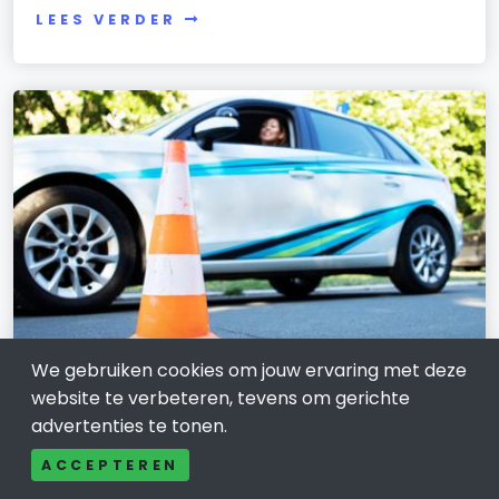
LEES VERDER
We gebruiken cookies om jouw ervaring met deze
OPLEIDING, CARRIÈRE EN WERK
website te verbeteren, tevens om gerichte
Rijschool Waddinxveen en
advertenties te tonen.
omgeving: zo kies je met vertrouwen
ACCEPTEREN
28 februari 2026