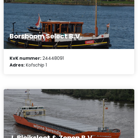
Borsboom Select B.V.
KvK nummer:
24448091
Adres:
Kofschip 1
J. Bleiksloot & Zonen B.V.