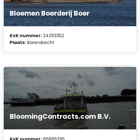
Bloemen Boerderij Boer
KvK nummer:
24293352
Plaats:
Barendrecht
BloomingContracts.com B.V.
KvK nummer:
66865395