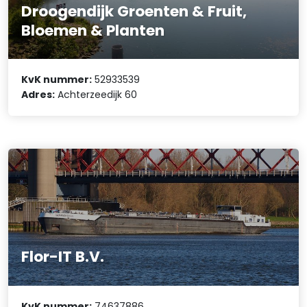
Droogendijk Groenten & Fruit,
Bloemen & Planten
KvK nummer:
52933539
Adres:
Achterzeedijk 60
Flor-IT B.V.
KvK nummer:
74637886