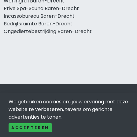
Woningruil Baren-Drecht
Prive Spa-Sauna Baren-Drecht
Incassobureau Baren-Drecht
Bedrijfsruimte Baren-Drecht
Ongediertebestrijding Baren-Drecht
© 2019 - 2026 Realisatie en SEO door
SEO-bureau
Lion
We gebruiken cookies om jouw ervaring met deze
Internet. Betaal alleen voor bewezen resultaten?
SEO
optimalisatie No Cure No Pay
.
Baren-Drecht
is onderdeel
website te verbeteren, tevens om gerichte
van Lion Internet.
advertenties te tonen.
Beeldcredits
ACCEPTEREN