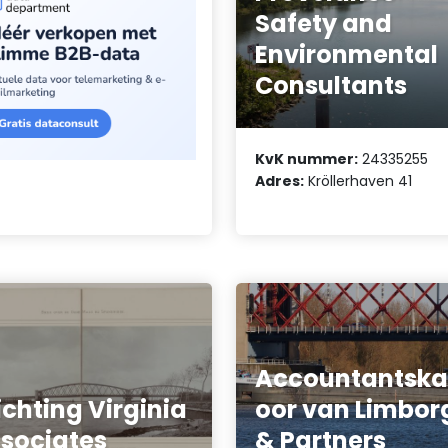
Safety and
Environmental
Consultants
KvK nummer:
24335255
Adres:
Kröllerhaven 41
Accountantska
ichting Virginia
oor van Limbor
sociates
& Partners