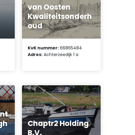
van Oosten
Kwaliteitsonderh
oud
KvK nummer:
66865484
Adres:
Achterzeedijk 1 a
nt
gh
Chaptr2 Holding
B.V.