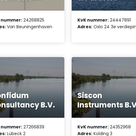
 nummer:
24268825
KvK nummer:
24447891
es:
Van Beuningenhaven
Adres:
Oslo 24 3e verdiepi
onfidum
Siscon
nsultancy B.V.
Instruments B.V
 nummer:
27266839
KvK nummer:
24352968
es:
Lübeck 2
Adres:
Kolding 3