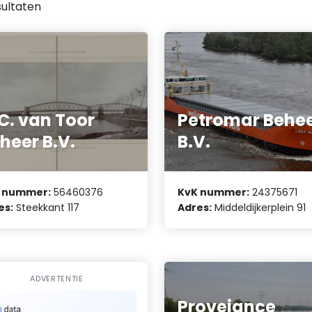
ultaten
C. van Toor
Petromar Behe
heer B.V.
B.V.
 nummer:
56460376
KvK nummer:
24375671
es:
Steekkant 117
Adres:
Middeldijkerplein 91
ADVERTENTIE
Proveiance