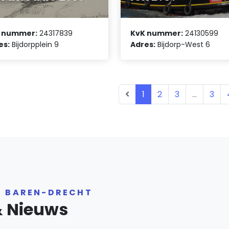
 nummer:
24317839
KvK nummer:
24130599
es:
Bijdorpplein 9
Adres:
Bijdorp-West 6
1
2
3
...
3
R BAREN-DRECHT
& Nieuws