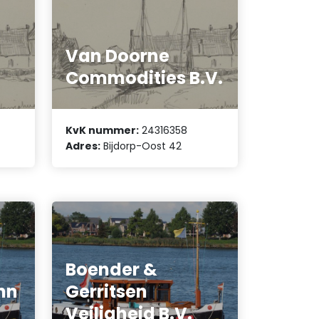
Van Doorne
Commodities B.V.
KvK nummer:
24316358
Adres:
Bijdorp-Oost 42
Boender &
hn
Gerritsen
Veiligheid B.V.