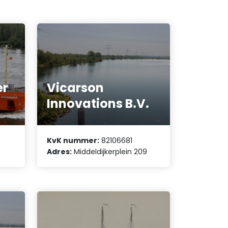
er
Vicarson
Innovations B.V.
KvK nummer:
82106681
Adres:
Middeldijkerplein 209