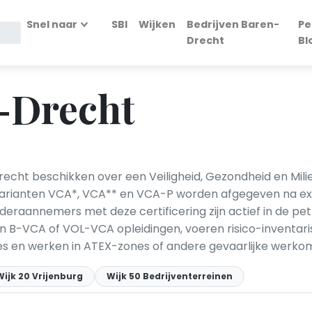
Snel naar
SBI
Wijken
Bedrijven Baren-
Pe
Drecht
Bl
-Drecht
echt beschikken over een Veiligheid, Gezondheid en Milie
tvarianten VCA*, VCA** en VCA-P worden afgegeven na ex
nderaannemers met deze certificering zijn actief in de p
 B-VCA of VOL-VCA opleidingen, voeren risico-inventarisa
es en werken in ATEX-zones of andere gevaarlijke werko
Wijk 20 Vrijenburg
Wijk 50 Bedrijventerreinen