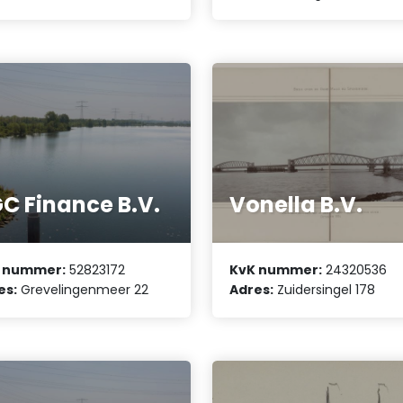
C Finance B.V.
Vonella B.V.
 nummer:
52823172
KvK nummer:
24320536
es:
Grevelingenmeer 22
Adres:
Zuidersingel 178