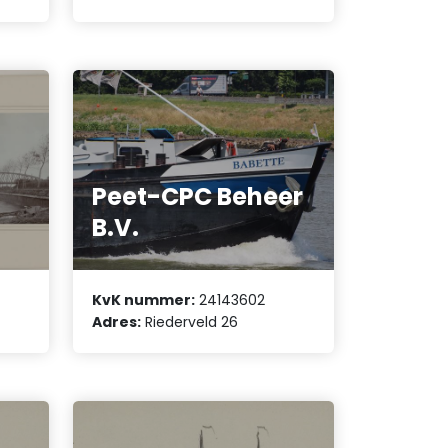
Peet-CPC Beheer
B.V.
KvK nummer:
24143602
Adres:
Riederveld 26