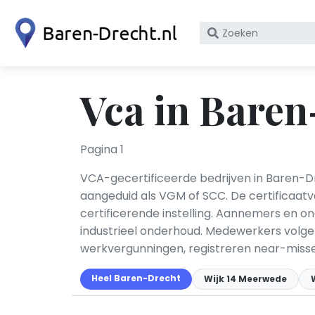
Zoek
op
bedrijfsnaam
of
Vca in Baren
KvK
nummer
Pagina 1
VCA-gecertificeerde bedrijven in Baren-Dr
aangeduid als VGM of SCC. De certificaa
certificerende instelling. Aannemers en o
industrieel onderhoud. Medewerkers volgen
werkvergunningen, registreren near-miss
Heel Baren-Drecht
Wijk 14 Meerwede