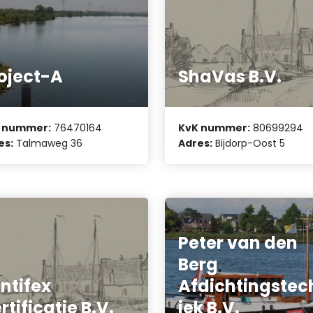
oject-A
ShaVas B.V.
 nummer:
76470164
KvK nummer:
80699294
es:
Talmaweg 36
Adres:
Bijdorp-Oost 5
Peter van den
Berg
ntifex
Afdichtingstec
rtificatie B.V.
iek B.V.