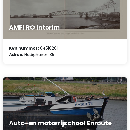
AMFI RO Interim
KvK nummer:
64516261
Adres:
Hudighaven 35
Auto-en motorrijschool Enroute