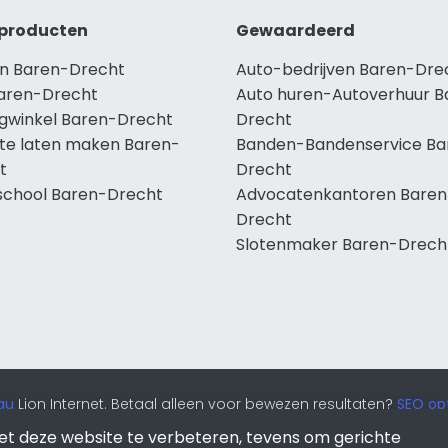
producten
Gewaardeerd
n Baren-Drecht
Auto-bedrijven Baren-Dre
aren-Drecht
Auto huren-Autoverhuur B
ngwinkel Baren-Drecht
Drecht
te laten maken Baren-
Banden-Bandenservice Ba
t
Drecht
school Baren-Drecht
Advocatenkantoren Baren
Drecht
Slotenmaker Baren-Drech
au
Lion Internet. Betaal alleen voor bewezen resultaten?
SEO opt
et deze website te verbeteren, tevens om gerichte