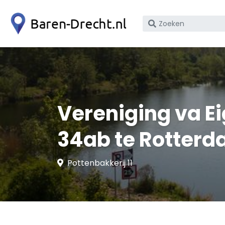
Zoek
op
bedrijfsnaam
of
KvK
nummer
Vereniging va E
34ab te Rotter
Pottenbakkerij 11