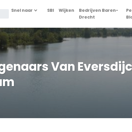
Snel naar
SBI
Wijken
Bedrijven Baren-
Pe
Drecht
Bl
igenaars Van Eversdij
dam