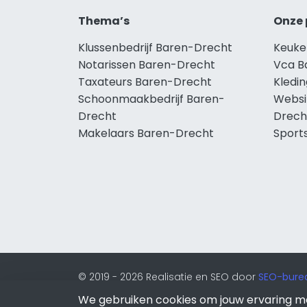
Thema’s
Onze 
Klussenbedrijf Baren-Drecht
Keuke
Notarissen Baren-Drecht
Vca B
Taxateurs Baren-Drecht
Kledi
Schoonmaakbedrijf Baren-
Websi
Drecht
Drech
Makelaars Baren-Drecht
Sport
© 2019 - 2026 Realisatie en SEO door
SEO-bure
onderdeel van Lion Internet.
We gebruiken cookies om jouw ervaring m