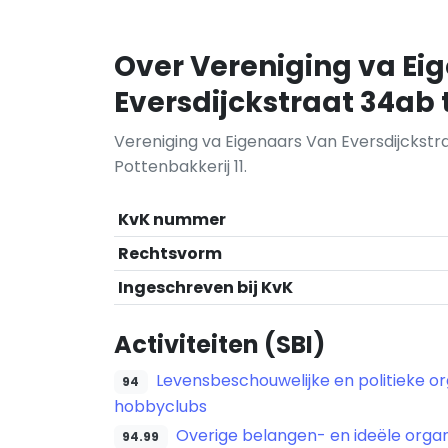
Over Vereniging va Ei
Eversdijckstraat 34ab
Vereniging va Eigenaars Van Eversdijckstr
Pottenbakkerij 11.
KvK nummer
Rechtsvorm
Ingeschreven bij KvK
Activiteiten (SBI)
Levensbeschouwelijke en politieke org
94
hobbyclubs
Overige belangen- en ideële organ
94.99