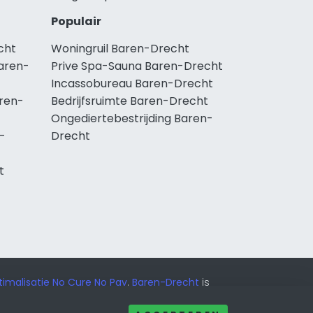
Populair
cht
Woningruil Baren-Drecht
aren-
Prive Spa-Sauna Baren-Drecht
Incassobureau Baren-Drecht
ren-
Bedrijfsruimte Baren-Drecht
Ongediertebestrijding Baren-
-
Drecht
t
imalisatie No Cure No Pay
.
Baren-Drecht
is