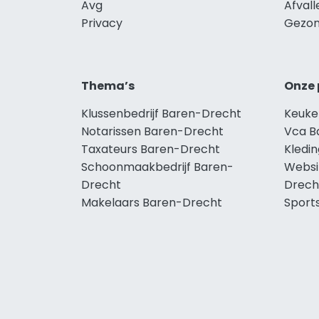
Avg
Afval
Privacy
Gezon
Thema’s
Onze 
Klussenbedrijf Baren-Drecht
Keuke
Notarissen Baren-Drecht
Vca B
Taxateurs Baren-Drecht
Kledi
Schoonmaakbedrijf Baren-
Websi
Drecht
Drech
Makelaars Baren-Drecht
Sport