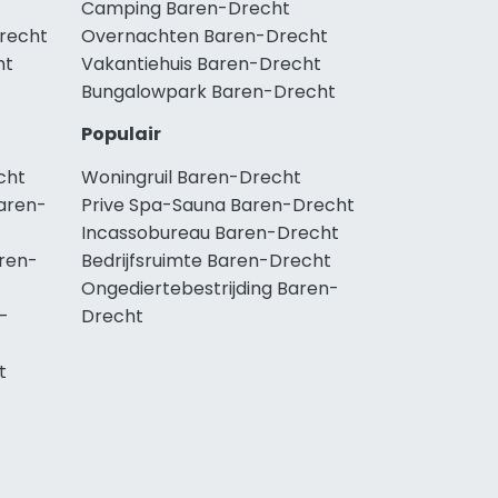
Camping Baren-Drecht
Drecht
Overnachten Baren-Drecht
ht
Vakantiehuis Baren-Drecht
Bungalowpark Baren-Drecht
Populair
cht
Woningruil Baren-Drecht
aren-
Prive Spa-Sauna Baren-Drecht
Incassobureau Baren-Drecht
ren-
Bedrijfsruimte Baren-Drecht
Ongediertebestrijding Baren-
-
Drecht
t