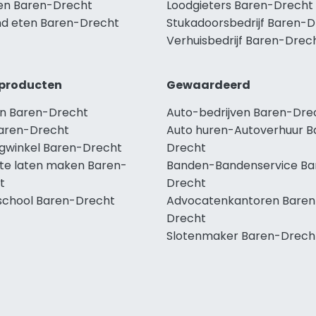
len Baren-Drecht
Loodgieters Baren-Drecht
d eten Baren-Drecht
Stukadoorsbedrijf Baren-
Verhuisbedrijf Baren-Drec
producten
Gewaardeerd
n Baren-Drecht
Auto-bedrijven Baren-Dre
aren-Drecht
Auto huren-Autoverhuur B
ngwinkel Baren-Drecht
Drecht
te laten maken Baren-
Banden-Bandenservice Ba
t
Drecht
school Baren-Drecht
Advocatenkantoren Baren
Drecht
Slotenmaker Baren-Drech