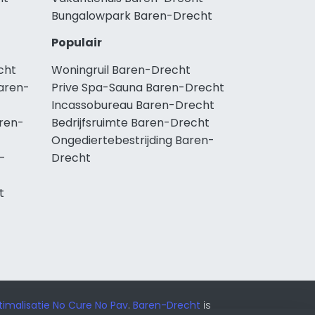
Bungalowpark Baren-Drecht
Populair
cht
Woningruil Baren-Drecht
aren-
Prive Spa-Sauna Baren-Drecht
Incassobureau Baren-Drecht
ren-
Bedrijfsruimte Baren-Drecht
Ongediertebestrijding Baren-
-
Drecht
t
imalisatie No Cure No Pay
.
Baren-Drecht
is