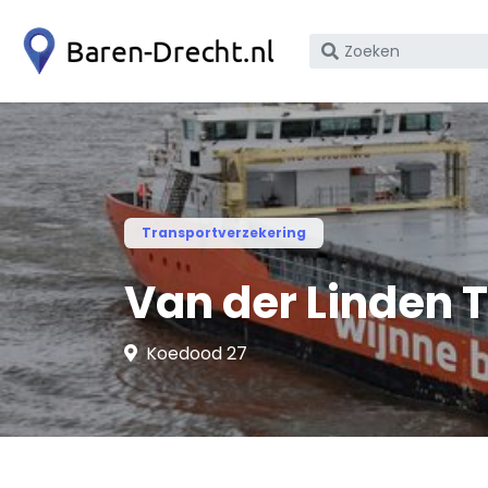
Zoek
op
bedrijfsnaam
of
KvK
nummer
Transportverzekering
Van der Linden T
Koedood 27