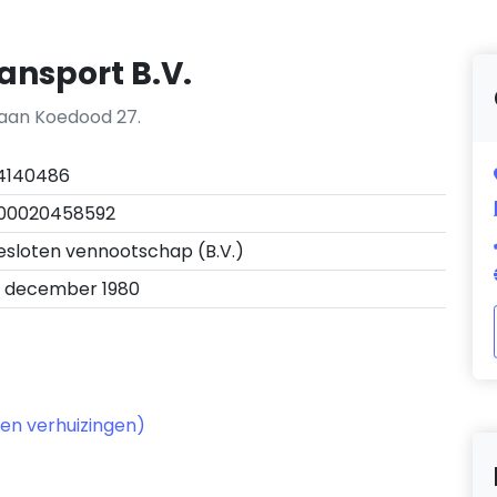
ansport B.V.
 aan Koedood 27.
4140486
00020458592
esloten vennootschap (B.V.)
1 december 1980
en verhuizingen)