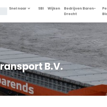
Snel naar
SBI
Wijken
Bedrijven Baren-
Pe
Drecht
Bl
ransport B.V.