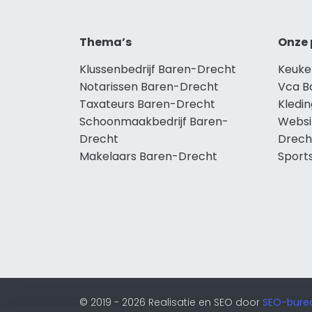
Thema’s
Onze 
Klussenbedrijf Baren-Drecht
Keuke
Notarissen Baren-Drecht
Vca B
Taxateurs Baren-Drecht
Kledi
Schoonmaakbedrijf Baren-
Websi
Drecht
Drech
Makelaars Baren-Drecht
Sport
© 2019 - 2026 Realisatie en SEO door
SEO-bure