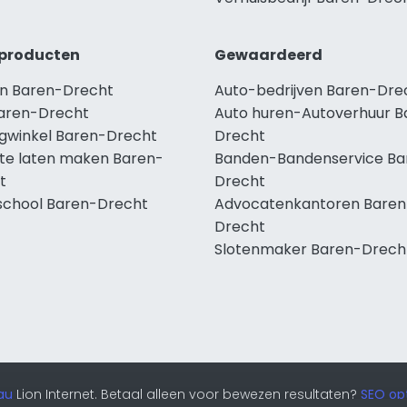
producten
Gewaardeerd
n Baren-Drecht
Auto-bedrijven Baren-Dre
aren-Drecht
Auto huren-Autoverhuur B
ngwinkel Baren-Drecht
Drecht
te laten maken Baren-
Banden-Bandenservice Ba
t
Drecht
school Baren-Drecht
Advocatenkantoren Baren
Drecht
Slotenmaker Baren-Drech
au
Lion Internet. Betaal alleen voor bewezen resultaten?
SEO opt