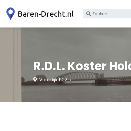
Zoek
op
bedrijfsnaam
of
KvK
nummer
R.D.L. Koster Hol
Voordijk 502 a