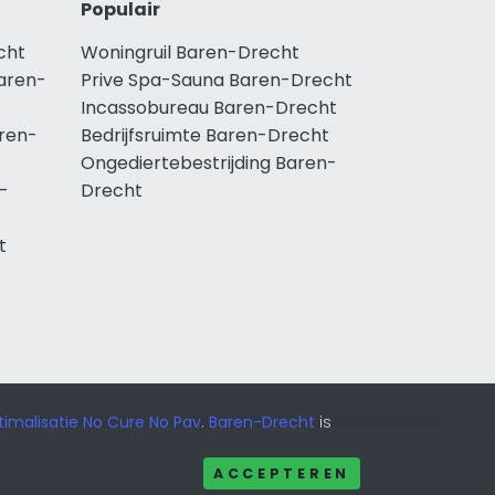
Populair
cht
Woningruil Baren-Drecht
aren-
Prive Spa-Sauna Baren-Drecht
Incassobureau Baren-Drecht
ren-
Bedrijfsruimte Baren-Drecht
Ongediertebestrijding Baren-
-
Drecht
t
imalisatie No Cure No Pay
.
Baren-Drecht
is
ACCEPTEREN