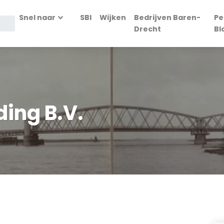
Snel naar
SBI
Wijken
Bedrijven Baren-
Pe
Drecht
Bl
ding B.V.