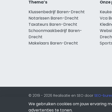
Thema’s
Onze 
Klussenbedrijf Baren-Drecht
Keuke
Notarissen Baren-Drecht
Vca B
Taxateurs Baren-Drecht
Kledi
Schoonmaakbedrijf Baren-
Websi
Drecht
Drech
Makelaars Baren-Drecht
Sport
© 2019 - 2026 Realisatie en SEO door
SEO-bure
onderdeel van Lion Internet.
We gebruiken cookies om jouw ervaring m
Beeldcredits
advertenties te tonen.