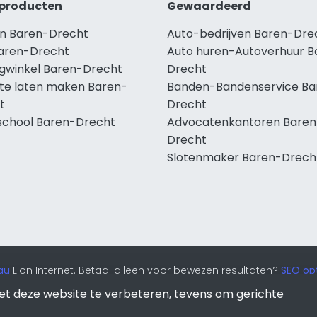
producten
Gewaardeerd
n Baren-Drecht
Auto-bedrijven Baren-Dre
aren-Drecht
Auto huren-Autoverhuur B
ngwinkel Baren-Drecht
Drecht
te laten maken Baren-
Banden-Bandenservice Ba
t
Drecht
school Baren-Drecht
Advocatenkantoren Baren
Drecht
Slotenmaker Baren-Drech
au
Lion Internet. Betaal alleen voor bewezen resultaten?
SEO opt
et deze website te verbeteren, tevens om gerichte