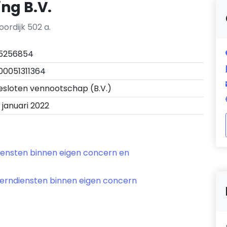
ing B.V.
oordijk 502 a.
5256854
00051311364
esloten vennootschap (B.V.)
1 januari 2022
diensten binnen eigen concern en
cerndiensten binnen eigen concern