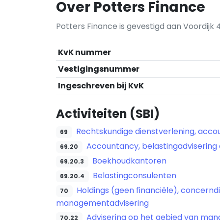
Over Potters Finance
Potters Finance is gevestigd aan Voordijk 
KvK nummer
Vestigingsnummer
Ingeschreven bij KvK
Activiteiten (SBI)
Rechtskundige dienstverlening, accou
69
Accountancy, belastingadvisering 
69.20
Boekhoudkantoren
69.20.3
Belastingconsulenten
69.20.4
Holdings (geen financiële), concern
70
managementadvisering
Advisering op het gebied van mana
70.22