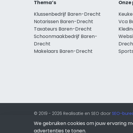
Thema’s
Onze 
Klussenbedrijf Baren-Drecht
Keuke
Notarissen Baren-Drecht
Vca B
Taxateurs Baren-Drecht
Kledi
Schoonmaakbedrijf Baren-
Websi
Drecht
Drech
Makelaars Baren-Drecht
Sport
© 2019 - 2026 Realisatie en SEO door
SEO-bure
onderdeel van Lion Internet.
We gebruiken cookies om jouw ervaring m
Beeldcredits
advertenties te tonen.