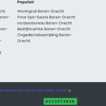
Populair
cht
Woningruil Baren-Drecht
aren-
Prive Spa-Sauna Baren-Drecht
Incassobureau Baren-Drecht
ren-
Bedrijfsruimte Baren-Drecht
Ongediertebestrijding Baren-
-
Drecht
t
imalisatie No Cure No Pay
.
Baren-Drecht
is
ACCEPTEREN