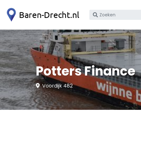
Zoek
op
bedrijfsnaam
of
KvK
nummer
Potters Finance
Voordijk 482