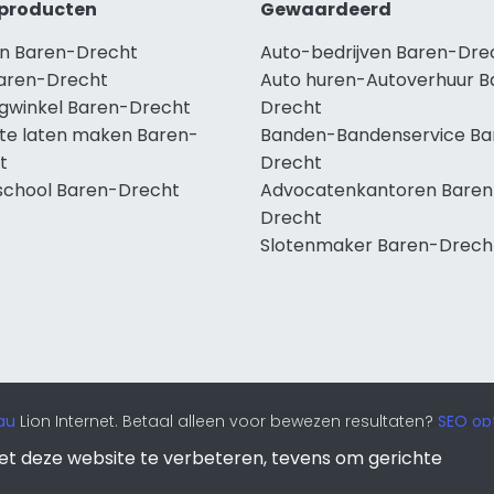
producten
Gewaardeerd
n Baren-Drecht
Auto-bedrijven Baren-Dre
aren-Drecht
Auto huren-Autoverhuur B
ngwinkel Baren-Drecht
Drecht
te laten maken Baren-
Banden-Bandenservice Ba
t
Drecht
school Baren-Drecht
Advocatenkantoren Baren
Drecht
Slotenmaker Baren-Drech
au
Lion Internet. Betaal alleen voor bewezen resultaten?
SEO opt
et deze website te verbeteren, tevens om gerichte