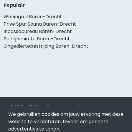
Populair
Woningruil Baren-Drecht
Prive Spa-Sauna Baren-Drecht
Incassobureau Baren-Drecht
Bedrijfsruimte Baren-Drecht
Ongediertebestrijding Baren-Drecht
© 2019 - 2026 Realisatie en SEO door
SEO-bureau
Lion
We gebruiken cookies om jouw ervaring met deze
Internet. Betaal alleen voor bewezen resultaten?
SEO
optimalisatie No Cure No Pay
.
Baren-Drecht
is onderdeel
website te verbeteren, tevens om gerichte
van Lion Internet.
advertenties te tonen.