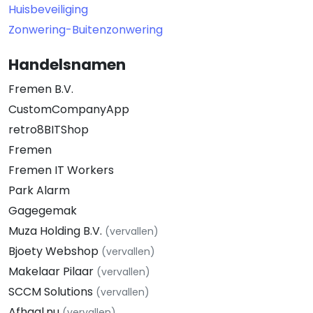
Huisbeveiliging
Zonwering-Buitenzonwering
Handelsnamen
Fremen B.V.
CustomCompanyApp
retro8BITShop
Fremen
Fremen IT Workers
Park Alarm
Gagegemak
Muza Holding B.V.
(vervallen)
Bjoety Webshop
(vervallen)
Makelaar Pilaar
(vervallen)
SCCM Solutions
(vervallen)
Afhaal.nu
(vervallen)