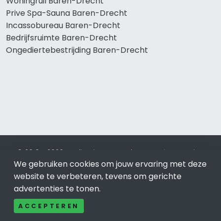
Woningruil Baren-Drecht
Prive Spa-Sauna Baren-Drecht
Incassobureau Baren-Drecht
Bedrijfsruimte Baren-Drecht
Ongediertebestrijding Baren-Drecht
© 2019 - 2026 Realisatie en SEO door
SEO-bureau
Lion
We gebruiken cookies om jouw ervaring met deze
Internet. Betaal alleen voor bewezen resultaten?
SEO
optimalisatie No Cure No Pay
.
Baren-Drecht
is onderdeel
website te verbeteren, tevens om gerichte
van Lion Internet.
advertenties te tonen.
Beeldcredits
ACCEPTEREN