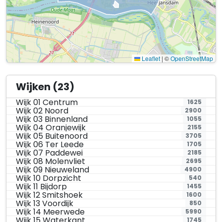
Leaflet
|
©
OpenStreetMap
Wijken (23)
Wijk 01 Centrum
1625
Wijk 02 Noord
2900
Wijk 03 Binnenland
1055
Wijk 04 Oranjewijk
2155
Wijk 05 Buitenoord
3705
Wijk 06 Ter Leede
1705
Wijk 07 Paddewei
2185
Wijk 08 Molenvliet
2695
Wijk 09 Nieuweland
4900
Wijk 10 Dorpzicht
540
Wijk 11 Bijdorp
1455
Wijk 12 Smitshoek
1600
Wijk 13 Voordijk
850
Wijk 14 Meerwede
5990
Wijk 15 Waterkant
1745